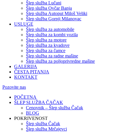
Šlep služba Lučani
Šlep služba Ovčar Banja
Šlep služba Autoput Miloš Veliki
Šlep služba Gornji Milanovac
USLUGE
Šlep služba za automobile
Šlep služba za kombi vozila
Šlep služba za motore
Šlep služba za kvadove
Šlep služba za čamce
Šlep služba za radne mašine
Šlep služba za poljoprivredne mašine
GALERIJA
ČESTA PITANJA
KONTAKT
Pozovite nas
POČETNA
ŠLEP SLUŽBA ČAČAK
Cenovnik – Šlep služba Čačak
BLOG
POKRIVENOST
Šlep služba Čačak
Šlep služba Mrčajevci