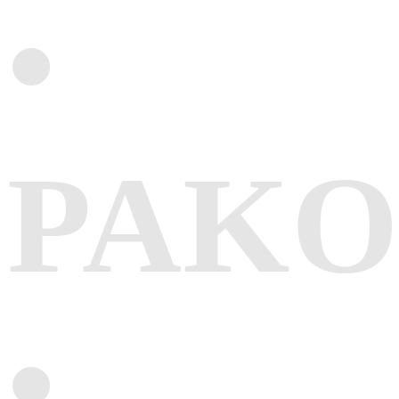
•
PAK
•