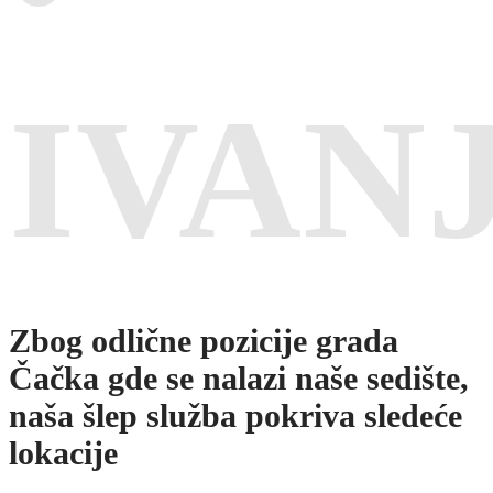
IVAN
Zbog odlične pozicije grada
Čačka gde se nalazi naše sedište,
naša šlep služba pokriva sledeće
lokacije