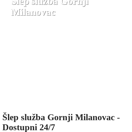
Šlep služba Gornji
Milanovac
Šlep služba Čačak - Dostupni 24/7
Šlep služba Gornji Milanovac -
Dostupni 24/7