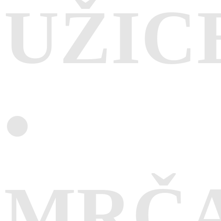
UŽIC
•
MRČA