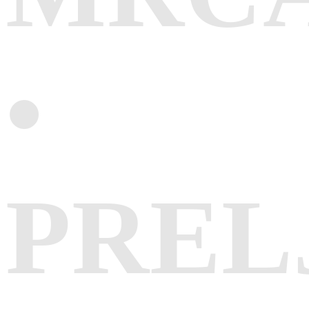
•
PREL