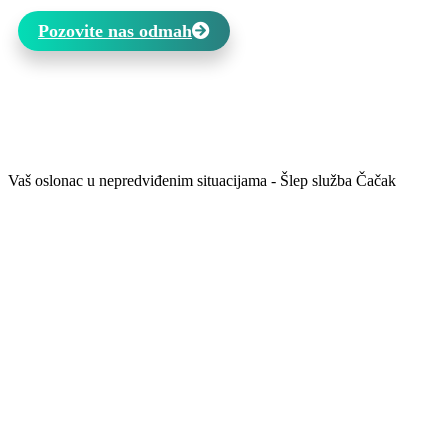
Pozovite nas odmah
Vaš oslonac u nepredviđenim situacijama - Šlep služba Čačak
Kad ne vidite rešenje, mi smo već
na putu ka vama!
Ne možemo predvideti kada će se desiti
kvar ili nezgoda, ali možemo odlučiti
kome ćemo se obratiti za pomoć.
U trenutku kada vam je najpotrebnije,