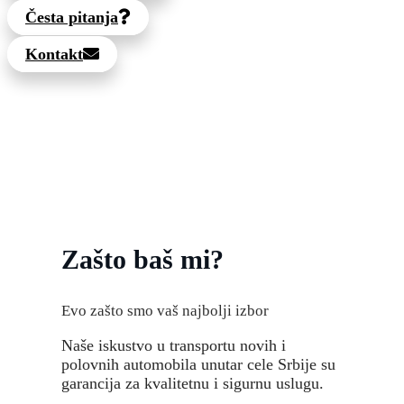
Česta pitanja
Kontakt
Zašto baš mi?
Evo zašto smo vaš najbolji izbor
Naše iskustvo u transportu novih i
polovnih automobila unutar cele Srbije su
garancija za kvalitetnu i sigurnu uslugu.