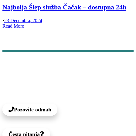
Najbolja Šlep služba Čačak – dostupna 24h
•
23 Decembra, 2024
Read More
Pozovite odmah
Česta pitanja