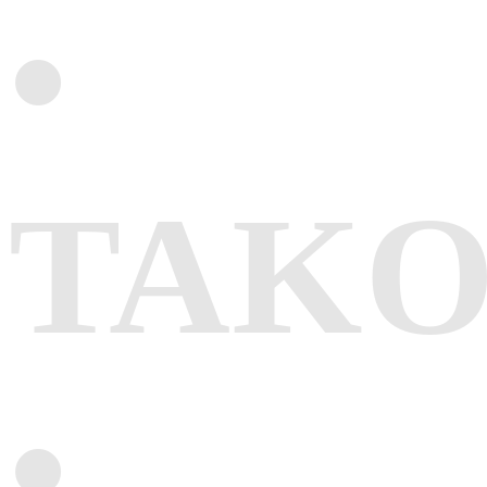
•
TAK
•