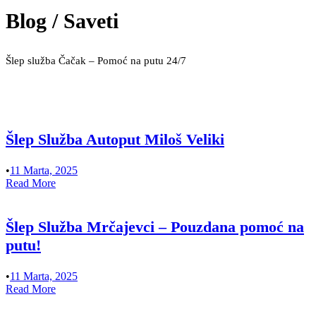
Blog / Saveti
Šlep služba Čačak – Pomoć na putu 24/7
Šlep Služba Autoput Miloš Veliki
•
11 Marta, 2025
Read More
Šlep Služba Mrčajevci – Pouzdana pomoć na
putu!
•
11 Marta, 2025
Read More