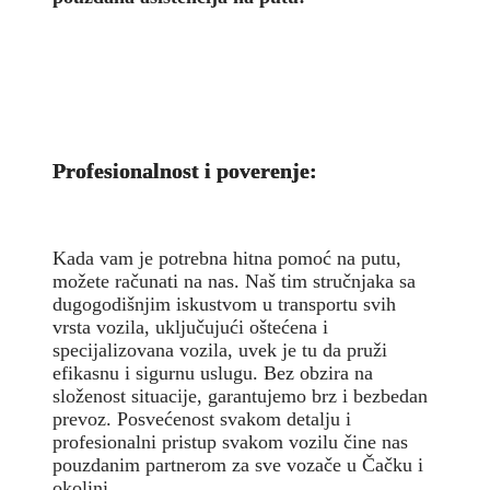
Profesionalnost i poverenje:
Kada vam je potrebna hitna pomoć na putu,
možete računati na nas. Naš tim stručnjaka sa
dugogodišnjim iskustvom u transportu svih
vrsta vozila, uključujući oštećena i
specijalizovana vozila, uvek je tu da pruži
efikasnu i sigurnu uslugu. Bez obzira na
složenost situacije, garantujemo brz i bezbedan
prevoz. Posvećenost svakom detalju i
profesionalni pristup svakom vozilu čine nas
pouzdanim partnerom za sve vozače u Čačku i
okolini.