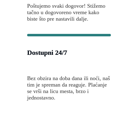
Poštujemo svaki dogovor! Stižemo
tačno u dogovoreno vreme kako
biste što pre nastavili dalje.
Dostupni 24/7
Bez obzira na doba dana ili noći, naš
tim je spreman da reaguje. Plaćanje
se vrši na licu mesta, brzo i
jednostavno.