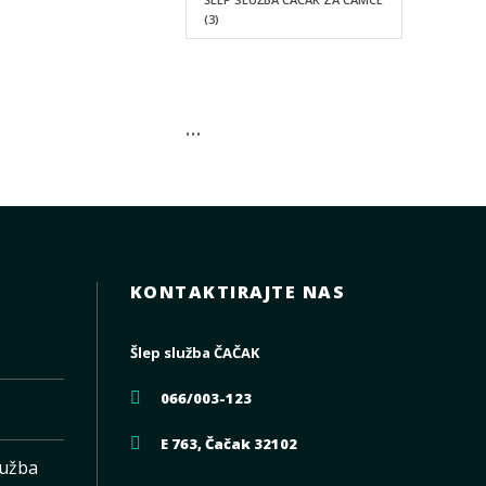
(3)
…
KONTAKTIRAJTE NAS
Šlep služba ČAČAK
066/003-123
E 763, Čačak 32102
lužba