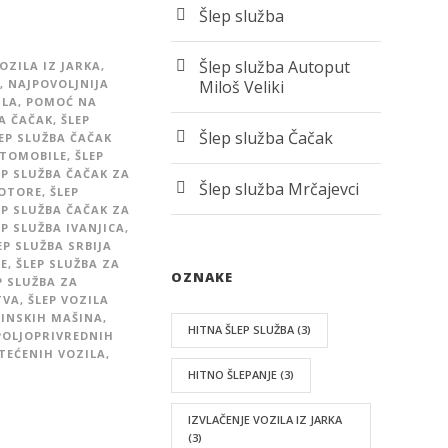
Šlep služba
Šlep služba Autoput
OZILA IZ JARKA
,
,
NAJPOVOLJNIJA
Miloš Veliki
ILA
,
POMOĆ NA
BA ČAČAK
,
ŠLEP
Šlep služba Čačak
EP SLUŽBA ČAČAK
UTOMOBILE
,
ŠLEP
EP SLUŽBA ČAČAK ZA
Šlep služba Mrčajevci
MOTORE
,
ŠLEP
EP SLUŽBA ČAČAK ZA
EP SLUŽBA IVANJICA
,
EP SLUŽBA SRBIJA
CE
,
ŠLEP SLUŽBA ZA
OZNAKE
P SLUŽBA ZA
TVA
,
ŠLEP VOZILA
VINSKIH MAŠINA
,
HITNA ŠLEP SLUŽBA
(3)
POLJOPRIVREDNIH
TEĆENIH VOZILA
,
HITNO ŠLEPANJE
(3)
IZVLAČENJE VOZILA IZ JARKA
(3)