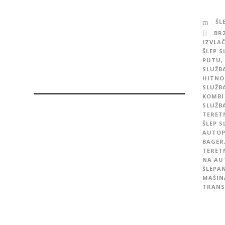
ŠL
BR
IZVLAČ
ŠLEP 
PUTU
,
SLUŽB
HITNO
SLUŽB
KOMBI
SLUŽB
TERET
ŠLEP 
AUTO
BAGER
TERET
NA AU
ŠLEPA
MAŠIN
TRANS