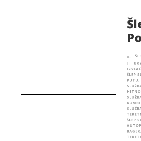
Šl
Po
ŠL
BR
IZVLAČ
ŠLEP 
PUTU
,
SLUŽB
HITNO
SLUŽB
KOMBI
SLUŽB
TERET
ŠLEP 
AUTO
BAGER
TERET