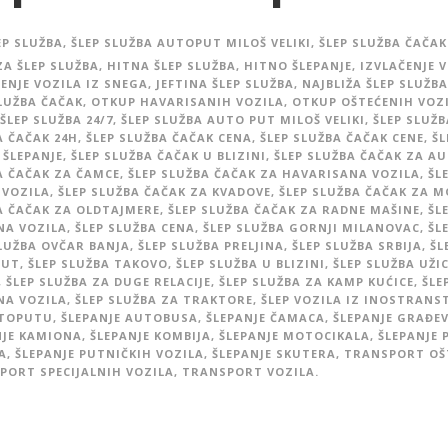
EP SLUŽBA
,
ŠLEP SLUŽBA AUTOPUT MILOŠ VELIKI
,
ŠLEP SLUŽBA ČAČAK
ZA ŠLEP SLUŽBA
,
HITNA ŠLEP SLUŽBA
,
HITNO ŠLEPANJE
,
IZVLAČENJE V
ENJE VOZILA IZ SNEGA
,
JEFTINA ŠLEP SLUŽBA
,
NAJBLIŽA ŠLEP SLUŽBA
SLUŽBA ČAČAK
,
OTKUP HAVARISANIH VOZILA
,
OTKUP OŠTEĆENIH VOZ
ŠLEP SLUŽBA 24/7
,
ŠLEP SLUŽBA AUTO PUT MILOŠ VELIKI
,
ŠLEP SLUŽ
A ČAČAK 24H
,
ŠLEP SLUŽBA ČAČAK CENA
,
ŠLEP SLUŽBA ČAČAK CENE
,
ŠL
 ŠLEPANJE
,
ŠLEP SLUŽBA ČAČAK U BLIZINI
,
ŠLEP SLUŽBA ČAČAK ZA A
A ČAČAK ZA ČAMCE
,
ŠLEP SLUŽBA ČAČAK ZA HAVARISANA VOZILA
,
ŠL
 VOZILA
,
ŠLEP SLUŽBA ČAČAK ZA KVADOVE
,
ŠLEP SLUŽBA ČAČAK ZA 
A ČAČAK ZA OLDTAJMERE
,
ŠLEP SLUŽBA ČAČAK ZA RADNE MAŠINE
,
ŠL
NA VOZILA
,
ŠLEP SLUŽBA CENA
,
ŠLEP SLUŽBA GORNJI MILANOVAC
,
ŠL
SLUŽBA OVČAR BANJA
,
ŠLEP SLUŽBA PRELJINA
,
ŠLEP SLUŽBA SRBIJA
,
ŠL
PUT
,
ŠLEP SLUŽBA TAKOVO
,
ŠLEP SLUŽBA U BLIZINI
,
ŠLEP SLUŽBA UŽI
,
ŠLEP SLUŽBA ZA DUGE RELACIJE
,
ŠLEP SLUŽBA ZA KAMP KUĆICE
,
ŠLE
NA VOZILA
,
ŠLEP SLUŽBA ZA TRAKTORE
,
ŠLEP VOZILA IZ INOSTRANS
TOPUTU
,
ŠLEPANJE AUTOBUSA
,
ŠLEPANJE ČAMACA
,
ŠLEPANJE GRAĐE
NJE KAMIONA
,
ŠLEPANJE KOMBIJA
,
ŠLEPANJE MOTOCIKALA
,
ŠLEPANJE 
A
,
ŠLEPANJE PUTNIČKIH VOZILA
,
ŠLEPANJE SKUTERA
,
TRANSPORT OŠ
PORT SPECIJALNIH VOZILA
,
TRANSPORT VOZILA.