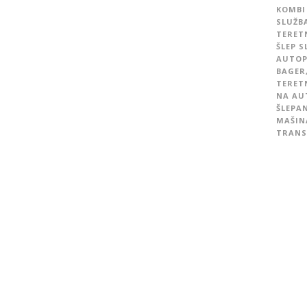
KOMBI
SLUŽB
TERET
ŠLEP 
AUTO
BAGER
TERET
NA AU
ŠLEPA
MAŠIN
TRANS