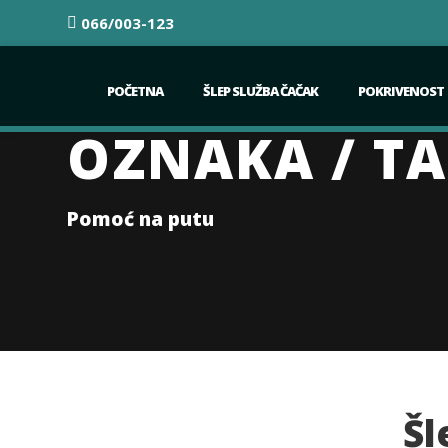
066/003-123
POČETNA
ŠLEP SLUŽBA ČAČAK
POKRIVENOST
OZNAKA / TA
Pomoć na putu
Šl