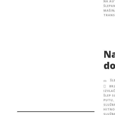
NA AU
ŠLEPA
MAŠIN
TRANS
Na
do
ŠL
BR
IZVLAČ
ŠLEP 
PUTU
,
SLUŽB
HITNO
SLUŽB