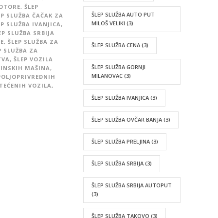
MOTORE
,
ŠLEP
ŠLEP SLUŽBA AUTO PUT
EP SLUŽBA ČAČAK ZA
MILOŠ VELIKI
(3)
EP SLUŽBA IVANJICA
,
EP SLUŽBA SRBIJA
CE
,
ŠLEP SLUŽBA ZA
ŠLEP SLUŽBA CENA
(3)
P SLUŽBA ZA
TVA
,
ŠLEP VOZILA
ŠLEP SLUŽBA GORNJI
VINSKIH MAŠINA
,
MILANOVAC
(3)
POLJOPRIVREDNIH
TEĆENIH VOZILA
,
ŠLEP SLUŽBA IVANJICA
(3)
ŠLEP SLUŽBA OVČAR BANJA
(3)
ŠLEP SLUŽBA PRELJINA
(3)
ŠLEP SLUŽBA SRBIJA
(3)
ŠLEP SLUŽBA SRBIJA AUTOPUT
(3)
ŠLEP SLUŽBA TAKOVO
(3)