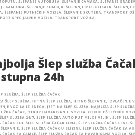
TOPUTU
,
ŠLEPANJE AUTOBUSA
,
ŠLEPANJE ČAMACA
,
ŠLEPANJE GRAĐE
NJE KAMIONA
,
ŠLEPANJE KOMBIJA
,
ŠLEPANJE MOTOCIKALA
,
ŠLEPANJE 
A
,
ŠLEPANJE PUTNIČKIH VOZILA
,
ŠLEPANJE SKUTERA
,
TRANSPORT OŠ
PORT SPECIJALNIH VOZILA
,
TRANSPORT VOZILA.
jbolja Šlep služba Čača
stupna 24h
EP SLUŽBA
,
ŠLEP SLUŽBA ČAČAK
ZA ŠLEP SLUŽBA
,
HITNA ŠLEP SLUŽBA
,
HITNO ŠLEPANJE
,
IZVLAČENJE V
ENJE VOZILA IZ SNEGA
,
JEFTINA ŠLEP SLUŽBA
,
NAJBLIŽA ŠLEP SLUŽBA
SLUŽBA ČAČAK
,
OTKUP HAVARISANIH VOZILA
,
OTKUP OŠTEĆENIH VOZ
ŠLEP SLUŽBA 24/7
,
ŠLEP SLUŽBA AUTO PUT MILOŠ VELIKI
,
ŠLEP SLUŽ
A ČAČAK 24H
,
ŠLEP SLUŽBA ČAČAK CENA
,
ŠLEP SLUŽBA ČAČAK CENE
,
ŠL
 ŠLEPANJE
,
ŠLEP SLUŽBA ČAČAK U BLIZINI
,
ŠLEP SLUŽBA ČAČAK ZA A
A ČAČAK ZA ČAMCE
,
ŠLEP SLUŽBA ČAČAK ZA HAVARISANA VOZILA
,
ŠL