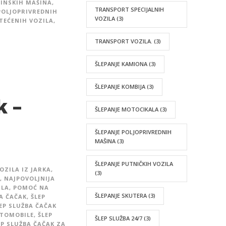
VINSKIH MAŠINA
,
TRANSPORT SPECIJALNIH
POLJOPRIVREDNIH
VOZILA
(3)
TEĆENIH VOZILA
,
TRANSPORT VOZILA.
(3)
ŠLEPANJE KAMIONA
(3)
ŠLEPANJE KOMBIJA
(3)
k –
ŠLEPANJE MOTOCIKALA
(3)
ŠLEPANJE POLJOPRIVREDNIH
MAŠINA
(3)
ŠLEPANJE PUTNIČKIH VOZILA
OZILA IZ JARKA
,
(3)
,
NAJPOVOLJNIJA
ILA
,
POMOĆ NA
ŠLEPANJE SKUTERA
(3)
BA ČAČAK
,
ŠLEP
EP SLUŽBA ČAČAK
UTOMOBILE
,
ŠLEP
ŠLEP SLUŽBA 24/7
(3)
EP SLUŽBA ČAČAK ZA