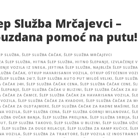
ep Služba Mrčajevci –
uzdana pomoć na putu!
EP SLUŽBA
,
ŠLEP SLUŽBA ČAČAK
,
ŠLEP SLUŽBA MRČAJEVCI
ZA ŠLEP SLUŽBA
,
HITNA ŠLEP SLUŽBA
,
HITNO ŠLEPANJE
,
IZVLAČENJE V
ENJE VOZILA IZ SNEGA
,
JEFTINA ŠLEP SLUŽBA
,
NAJBLIŽA ŠLEP SLUŽBA
SLUŽBA ČAČAK
,
OTKUP HAVARISANIH VOZILA
,
OTKUP OŠTEĆENIH VOZ
ŠLEP SLUŽBA 24/7
,
ŠLEP SLUŽBA AUTO PUT MILOŠ VELIKI
,
ŠLEP SLUŽ
A ČAČAK 24H
,
ŠLEP SLUŽBA ČAČAK CENA
,
ŠLEP SLUŽBA ČAČAK CENE
,
ŠL
 ŠLEPANJE
,
ŠLEP SLUŽBA ČAČAK U BLIZINI
,
ŠLEP SLUŽBA ČAČAK ZA A
A ČAČAK ZA ČAMCE
,
ŠLEP SLUŽBA ČAČAK ZA HAVARISANA VOZILA
,
ŠL
 VOZILA
,
ŠLEP SLUŽBA ČAČAK ZA KVADOVE
,
ŠLEP SLUŽBA ČAČAK ZA 
A ČAČAK ZA OLDTAJMERE
,
ŠLEP SLUŽBA ČAČAK ZA RADNE MAŠINE
,
ŠL
NA VOZILA
,
ŠLEP SLUŽBA CENA
,
ŠLEP SLUŽBA GORNJI MILANOVAC
,
ŠL
SLUŽBA OVČAR BANJA
,
ŠLEP SLUŽBA PRELJINA
,
ŠLEP SLUŽBA SRBIJA
,
ŠL
PUT
,
ŠLEP SLUŽBA TAKOVO
,
ŠLEP SLUŽBA U BLIZINI
,
ŠLEP SLUŽBA UŽI
,
ŠLEP SLUŽBA ZA DUGE RELACIJE
,
ŠLEP SLUŽBA ZA KAMP KUĆICE
,
ŠLE
NA VOZILA
,
ŠLEP SLUŽBA ZA TRAKTORE
,
ŠLEP VOZILA IZ INOSTRANS