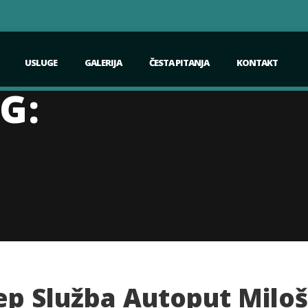
USLUGE
GALERIJA
ČESTA PITANJA
KONTAKT
G:
ep Služba Autoput Miloš