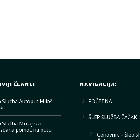
VIJI ČLANCI
NAVIGACIJA:
p Služba Autoput Miloš
POČETNA
ki
ŠLEP SLUŽBA ČAČAK
p Služba Mrčajevci –
zdana pomoć na putu!
Cenovnik – Šlep s