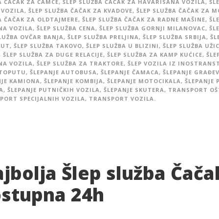
A ČAČAK ZA ČAMCE
,
ŠLEP SLUŽBA ČAČAK ZA HAVARISANA VOZILA
,
ŠL
 VOZILA
,
ŠLEP SLUŽBA ČAČAK ZA KVADOVE
,
ŠLEP SLUŽBA ČAČAK ZA 
A ČAČAK ZA OLDTAJMERE
,
ŠLEP SLUŽBA ČAČAK ZA RADNE MAŠINE
,
ŠL
NA VOZILA
,
ŠLEP SLUŽBA CENA
,
ŠLEP SLUŽBA GORNJI MILANOVAC
,
ŠL
SLUŽBA OVČAR BANJA
,
ŠLEP SLUŽBA PRELJINA
,
ŠLEP SLUŽBA SRBIJA
,
ŠL
PUT
,
ŠLEP SLUŽBA TAKOVO
,
ŠLEP SLUŽBA U BLIZINI
,
ŠLEP SLUŽBA UŽI
,
ŠLEP SLUŽBA ZA DUGE RELACIJE
,
ŠLEP SLUŽBA ZA KAMP KUĆICE
,
ŠLE
NA VOZILA
,
ŠLEP SLUŽBA ZA TRAKTORE
,
ŠLEP VOZILA IZ INOSTRANS
TOPUTU
,
ŠLEPANJE AUTOBUSA
,
ŠLEPANJE ČAMACA
,
ŠLEPANJE GRAĐE
NJE KAMIONA
,
ŠLEPANJE KOMBIJA
,
ŠLEPANJE MOTOCIKALA
,
ŠLEPANJE 
A
,
ŠLEPANJE PUTNIČKIH VOZILA
,
ŠLEPANJE SKUTERA
,
TRANSPORT OŠ
PORT SPECIJALNIH VOZILA
,
TRANSPORT VOZILA.
jbolja Šlep služba Čača
stupna 24h