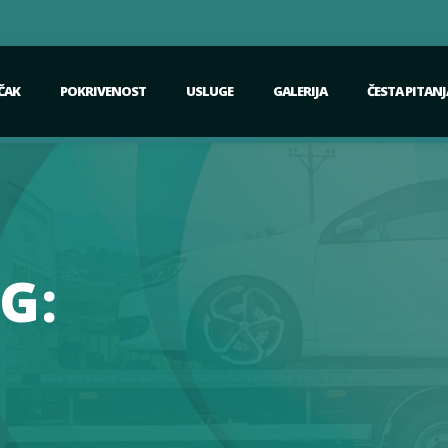
ČAK
POKRIVENOST
USLUGE
GALERIJA
ČESTA PITANJ
G: