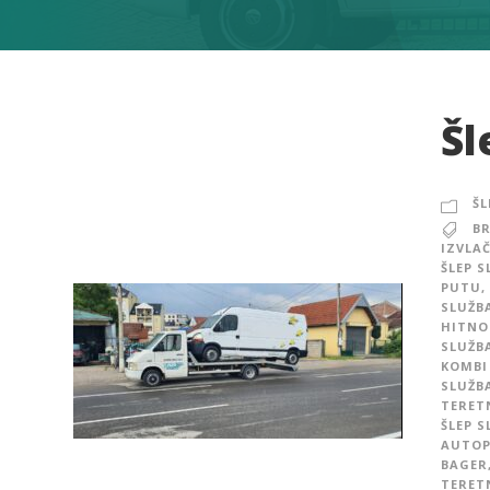
Šl
ŠL
BR
IZVLAČ
ŠLEP 
PUTU
,
SLUŽB
HITNO
SLUŽB
KOMBI
SLUŽB
TERET
ŠLEP 
AUTO
BAGER
TERET