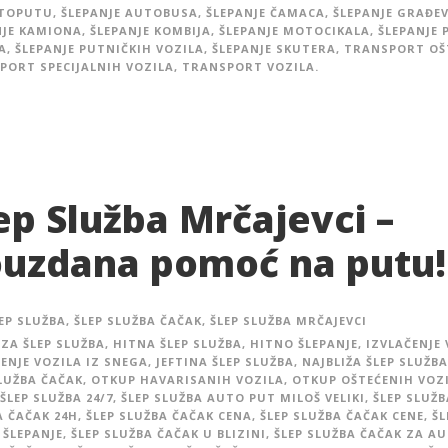
TOPUTU
,
ŠLEPANJE AUTOBUSA
,
ŠLEPANJE ČAMACA
,
ŠLEPANJE GRAĐE
NJE KAMIONA
,
ŠLEPANJE KOMBIJA
,
ŠLEPANJE MOTOCIKALA
,
ŠLEPANJE 
A
,
ŠLEPANJE PUTNIČKIH VOZILA
,
ŠLEPANJE SKUTERA
,
TRANSPORT OŠ
PORT SPECIJALNIH VOZILA
,
TRANSPORT VOZILA.
ep Služba Mrčajevci –
uzdana pomoć na putu!
EP SLUŽBA
,
ŠLEP SLUŽBA ČAČAK
,
ŠLEP SLUŽBA MRČAJEVCI
ZA ŠLEP SLUŽBA
,
HITNA ŠLEP SLUŽBA
,
HITNO ŠLEPANJE
,
IZVLAČENJE 
ENJE VOZILA IZ SNEGA
,
JEFTINA ŠLEP SLUŽBA
,
NAJBLIŽA ŠLEP SLUŽBA
SLUŽBA ČAČAK
,
OTKUP HAVARISANIH VOZILA
,
OTKUP OŠTEĆENIH VOZ
ŠLEP SLUŽBA 24/7
,
ŠLEP SLUŽBA AUTO PUT MILOŠ VELIKI
,
ŠLEP SLUŽ
A ČAČAK 24H
,
ŠLEP SLUŽBA ČAČAK CENA
,
ŠLEP SLUŽBA ČAČAK CENE
,
ŠL
 ŠLEPANJE
,
ŠLEP SLUŽBA ČAČAK U BLIZINI
,
ŠLEP SLUŽBA ČAČAK ZA A