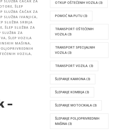
EP SLUŽBA ČAČAK ZA
OTKUP OŠTEĆENIH VOZILA
(3)
MOTORE
,
ŠLEP
EP SLUŽBA ČAČAK ZA
POMOĆ NA PUTU
(3)
EP SLUŽBA IVANJICA
,
EP SLUŽBA SRBIJA
CE
,
ŠLEP SLUŽBA ZA
TRANSPORT OŠTEĆENIH
P SLUŽBA ZA
VOZILA
(3)
TVA
,
ŠLEP VOZILA
VINSKIH MAŠINA
,
TRANSPORT SPECIJALNIH
POLJOPRIVREDNIH
VOZILA
(3)
TEĆENIH VOZILA
,
TRANSPORT VOZILA.
(3)
ŠLEPANJE KAMIONA
(3)
ŠLEPANJE KOMBIJA
(3)
k –
ŠLEPANJE MOTOCIKALA
(3)
ŠLEPANJE POLJOPRIVREDNIH
MAŠINA
(3)