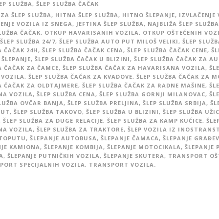
EP SLUŽBA
,
ŠLEP SLUŽBA ČAČAK
ZA ŠLEP SLUŽBA
,
HITNA ŠLEP SLUŽBA
,
HITNO ŠLEPANJE
,
IZVLAČENJE 
ENJE VOZILA IZ SNEGA
,
JEFTINA ŠLEP SLUŽBA
,
NAJBLIŽA ŠLEP SLUŽBA
SLUŽBA ČAČAK
,
OTKUP HAVARISANIH VOZILA
,
OTKUP OŠTEĆENIH VOZ
ŠLEP SLUŽBA 24/7
,
ŠLEP SLUŽBA AUTO PUT MILOŠ VELIKI
,
ŠLEP SLUŽ
A ČAČAK 24H
,
ŠLEP SLUŽBA ČAČAK CENA
,
ŠLEP SLUŽBA ČAČAK CENE
,
ŠL
 ŠLEPANJE
,
ŠLEP SLUŽBA ČAČAK U BLIZINI
,
ŠLEP SLUŽBA ČAČAK ZA A
A ČAČAK ZA ČAMCE
,
ŠLEP SLUŽBA ČAČAK ZA HAVARISANA VOZILA
,
ŠL
 VOZILA
,
ŠLEP SLUŽBA ČAČAK ZA KVADOVE
,
ŠLEP SLUŽBA ČAČAK ZA 
A ČAČAK ZA OLDTAJMERE
,
ŠLEP SLUŽBA ČAČAK ZA RADNE MAŠINE
,
ŠL
NA VOZILA
,
ŠLEP SLUŽBA CENA
,
ŠLEP SLUŽBA GORNJI MILANOVAC
,
ŠL
SLUŽBA OVČAR BANJA
,
ŠLEP SLUŽBA PRELJINA
,
ŠLEP SLUŽBA SRBIJA
,
ŠL
PUT
,
ŠLEP SLUŽBA TAKOVO
,
ŠLEP SLUŽBA U BLIZINI
,
ŠLEP SLUŽBA UŽI
,
ŠLEP SLUŽBA ZA DUGE RELACIJE
,
ŠLEP SLUŽBA ZA KAMP KUĆICE
,
ŠLE
NA VOZILA
,
ŠLEP SLUŽBA ZA TRAKTORE
,
ŠLEP VOZILA IZ INOSTRANS
TOPUTU
,
ŠLEPANJE AUTOBUSA
,
ŠLEPANJE ČAMACA
,
ŠLEPANJE GRAĐE
NJE KAMIONA
,
ŠLEPANJE KOMBIJA
,
ŠLEPANJE MOTOCIKALA
,
ŠLEPANJE 
A
,
ŠLEPANJE PUTNIČKIH VOZILA
,
ŠLEPANJE SKUTERA
,
TRANSPORT OŠ
PORT SPECIJALNIH VOZILA
,
TRANSPORT VOZILA.