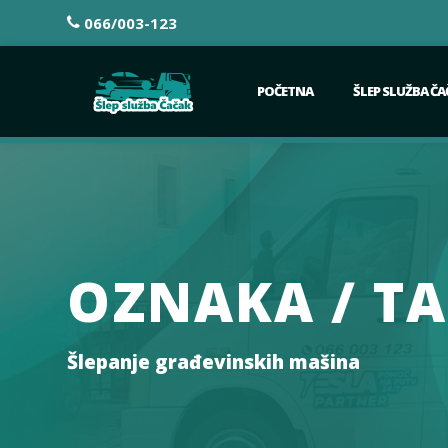
066/003-123
POČETNA
ŠLEP SLUŽBA ČA
OZNAKA / TA
Šlepanje građevinskih mašina