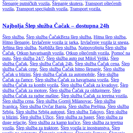
Šlepanje putničkih vozila
,
Šlepanje skutera
,
Transport oštećenih
vozila
,
Transport specijalnih vozila
,
Transport vozila.
Najbolja Šlep služba Čačak – dostupna 24h
Šlep služba
,
Šlep služba Čačak
Brza šlep služba
,
Hitna šlep služba
,
Hitno šlepanje
,
Izvlačenje vozila iz jarka
,
Izvlačenje vozila iz snega
,
Jeftina šlep služba
,
Najbliža šlep služba
,
Najpovoljnija Šlep služba
Čačak
,
Otkup havarisanih vozila
,
Otkup oštećenih vozila
,
Pomoć na
putu
,
Šlep služba 24/7
,
Šlep služba auto put Miloš Veliki
,
Šlep
služba Čačak
,
Šlep služba Čačak 24h
,
Šlep služba Čačak cena
,
Šlep
služba Čačak cene
,
Šlep služba Čačak hitno šlepanje
,
Šlep služba
Čačak u blizini
,
Šlep služba Čačak za automobile
,
Šlep služba
Čačak za čamce
,
Šlep služba Čačak za havarisana vozila
,
Šlep
služba Čačak za kombi vozila
,
Šlep služba Čačak za kvadove
,
Šlep
služba Čačak za motore
,
Šlep služba Čačak za oldtajmere
,
Šlep
služba Čačak za radne mašine
,
Šlep služba Čačak za teretna vozila
,
Šlep služba cena
,
Šlep služba Gornji Milanovac
,
Šlep služba
Ivanjica
,
Šlep služba Ovčar Banja
,
Šlep služba Preljina
,
Šlep služba
Srbija
,
Šlep služba Srbija autoput
,
Šlep služba Takovo
,
Šlep služba
u blizini
,
Šlep služba Užice
,
Šlep služba za bager
,
Šlep služba za
duge relacije
,
Šlep služba za kamp kućice
,
Šlep služba za teretna
vozila
,
Šlep služba za traktore
,
Šlep vozila iz inostranstva
,
Šlep