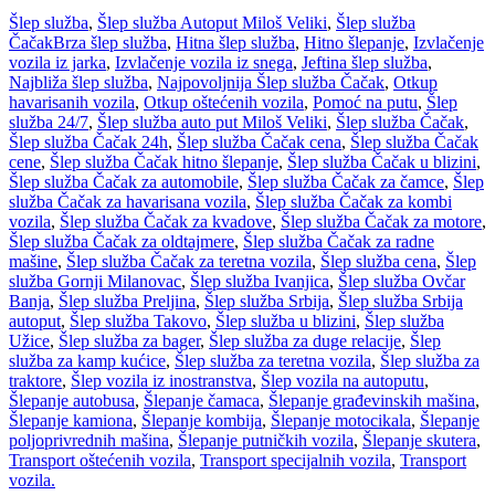
Šlep služba
,
Šlep služba Autoput Miloš Veliki
,
Šlep služba
Čačak
Brza šlep služba
,
Hitna šlep služba
,
Hitno šlepanje
,
Izvlačenje
vozila iz jarka
,
Izvlačenje vozila iz snega
,
Jeftina šlep služba
,
Najbliža šlep služba
,
Najpovoljnija Šlep služba Čačak
,
Otkup
havarisanih vozila
,
Otkup oštećenih vozila
,
Pomoć na putu
,
Šlep
služba 24/7
,
Šlep služba auto put Miloš Veliki
,
Šlep služba Čačak
,
Šlep služba Čačak 24h
,
Šlep služba Čačak cena
,
Šlep služba Čačak
cene
,
Šlep služba Čačak hitno šlepanje
,
Šlep služba Čačak u blizini
,
Šlep služba Čačak za automobile
,
Šlep služba Čačak za čamce
,
Šlep
služba Čačak za havarisana vozila
,
Šlep služba Čačak za kombi
vozila
,
Šlep služba Čačak za kvadove
,
Šlep služba Čačak za motore
,
Šlep služba Čačak za oldtajmere
,
Šlep služba Čačak za radne
mašine
,
Šlep služba Čačak za teretna vozila
,
Šlep služba cena
,
Šlep
služba Gornji Milanovac
,
Šlep služba Ivanjica
,
Šlep služba Ovčar
Banja
,
Šlep služba Preljina
,
Šlep služba Srbija
,
Šlep služba Srbija
autoput
,
Šlep služba Takovo
,
Šlep služba u blizini
,
Šlep služba
Užice
,
Šlep služba za bager
,
Šlep služba za duge relacije
,
Šlep
služba za kamp kućice
,
Šlep služba za teretna vozila
,
Šlep služba za
traktore
,
Šlep vozila iz inostranstva
,
Šlep vozila na autoputu
,
Šlepanje autobusa
,
Šlepanje čamaca
,
Šlepanje građevinskih mašina
,
Šlepanje kamiona
,
Šlepanje kombija
,
Šlepanje motocikala
,
Šlepanje
poljoprivrednih mašina
,
Šlepanje putničkih vozila
,
Šlepanje skutera
,
Transport oštećenih vozila
,
Transport specijalnih vozila
,
Transport
vozila.