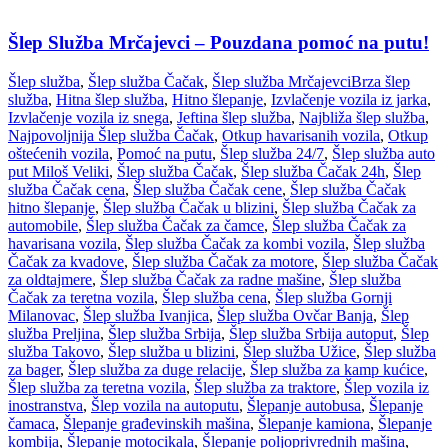
Šlep Služba Mrčajevci – Pouzdana pomoć na putu!
Šlep služba
,
Šlep služba Čačak
,
Šlep služba Mrčajevci
Brza šlep
služba
,
Hitna šlep služba
,
Hitno šlepanje
,
Izvlačenje vozila iz jarka
,
Izvlačenje vozila iz snega
,
Jeftina šlep služba
,
Najbliža šlep služba
,
Najpovoljnija Šlep služba Čačak
,
Otkup havarisanih vozila
,
Otkup
oštećenih vozila
,
Pomoć na putu
,
Šlep služba 24/7
,
Šlep služba auto
put Miloš Veliki
,
Šlep služba Čačak
,
Šlep služba Čačak 24h
,
Šlep
služba Čačak cena
,
Šlep služba Čačak cene
,
Šlep služba Čačak
hitno šlepanje
,
Šlep služba Čačak u blizini
,
Šlep služba Čačak za
automobile
,
Šlep služba Čačak za čamce
,
Šlep služba Čačak za
havarisana vozila
,
Šlep služba Čačak za kombi vozila
,
Šlep služba
Čačak za kvadove
,
Šlep služba Čačak za motore
,
Šlep služba Čačak
za oldtajmere
,
Šlep služba Čačak za radne mašine
,
Šlep služba
Čačak za teretna vozila
,
Šlep služba cena
,
Šlep služba Gornji
Milanovac
,
Šlep služba Ivanjica
,
Šlep služba Ovčar Banja
,
Šlep
služba Preljina
,
Šlep služba Srbija
,
Šlep služba Srbija autoput
,
Šlep
služba Takovo
,
Šlep služba u blizini
,
Šlep služba Užice
,
Šlep služba
za bager
,
Šlep služba za duge relacije
,
Šlep služba za kamp kućice
,
Šlep služba za teretna vozila
,
Šlep služba za traktore
,
Šlep vozila iz
inostranstva
,
Šlep vozila na autoputu
,
Šlepanje autobusa
,
Šlepanje
čamaca
,
Šlepanje građevinskih mašina
,
Šlepanje kamiona
,
Šlepanje
kombija
,
Šlepanje motocikala
,
Šlepanje poljoprivrednih mašina
,