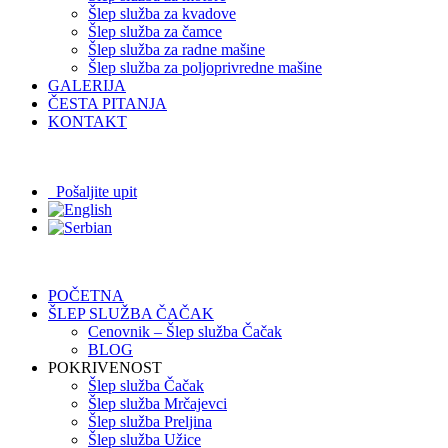
Šlep služba za kvadove
Šlep služba za čamce
Šlep služba za radne mašine
Šlep služba za poljoprivredne mašine
GALERIJA
ČESTA PITANJA
KONTAKT
066/003-123
Pošaljite upit
POČETNA
ŠLEP SLUŽBA ČAČAK
Cenovnik – Šlep služba Čačak
BLOG
POKRIVENOST
Šlep služba Čačak
Šlep služba Mrčajevci
Šlep služba Preljina
Šlep služba Užice