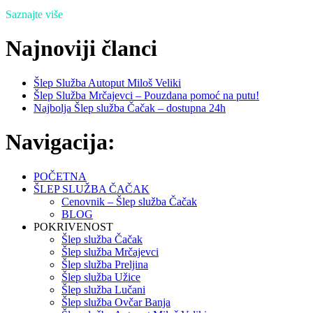
Saznajte više
Najnoviji članci
Šlep Služba Autoput Miloš Veliki
Šlep Služba Mrčajevci – Pouzdana pomoć na putu!
Najbolja Šlep služba Čačak – dostupna 24h
Navigacija:
POČETNA
ŠLEP SLUŽBA ČAČAK
Cenovnik – Šlep služba Čačak
BLOG
POKRIVENOST
Šlep služba Čačak
Šlep služba Mrčajevci
Šlep služba Preljina
Šlep služba Užice
Šlep služba Lučani
Šlep služba Ovčar Banja