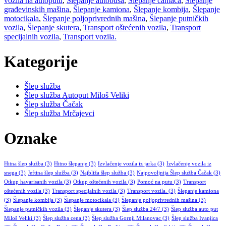
vozila na autoputu
,
Šlepanje autobusa
,
Šlepanje čamaca
,
Šlepanje
građevinskih mašina
,
Šlepanje kamiona
,
Šlepanje kombija
,
Šlepanje
motocikala
,
Šlepanje poljoprivrednih mašina
,
Šlepanje putničkih
vozila
,
Šlepanje skutera
,
Transport oštećenih vozila
,
Transport
specijalnih vozila
,
Transport vozila.
Kategorije
Šlep služba
Šlep služba Autoput Miloš Veliki
Šlep služba Čačak
Šlep služba Mrčajevci
Oznake
Hitna šlep služba
(3)
Hitno šlepanje
(3)
Izvlačenje vozila iz jarka
(3)
Izvlačenje vozila iz
snega
(3)
Jeftina šlep služba
(3)
Najbliža šlep služba
(3)
Najpovoljnija Šlep služba Čačak
(3)
Otkup havarisanih vozila
(3)
Otkup oštećenih vozila
(3)
Pomoć na putu
(3)
Transport
oštećenih vozila
(3)
Transport specijalnih vozila
(3)
Transport vozila.
(3)
Šlepanje kamiona
(3)
Šlepanje kombija
(3)
Šlepanje motocikala
(3)
Šlepanje poljoprivrednih mašina
(3)
Šlepanje putničkih vozila
(3)
Šlepanje skutera
(3)
Šlep služba 24/7
(3)
Šlep služba auto put
Miloš Veliki
(3)
Šlep služba cena
(3)
Šlep služba Gornji Milanovac
(3)
Šlep služba Ivanjica