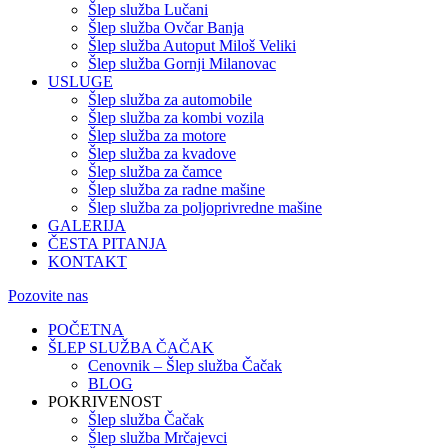
Šlep služba Lučani
Šlep služba Ovčar Banja
Šlep služba Autoput Miloš Veliki
Šlep služba Gornji Milanovac
USLUGE
Šlep služba za automobile
Šlep služba za kombi vozila
Šlep služba za motore
Šlep služba za kvadove
Šlep služba za čamce
Šlep služba za radne mašine
Šlep služba za poljoprivredne mašine
GALERIJA
ČESTA PITANJA
KONTAKT
Pozovite nas
POČETNA
ŠLEP SLUŽBA ČAČAK
Cenovnik – Šlep služba Čačak
BLOG
POKRIVENOST
Šlep služba Čačak
Šlep služba Mrčajevci